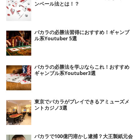
ンベール法とは！？
バカラの必勝法習得におすすめ！ギャンブ
ル系Youtuber 5選
バカラの必勝法を学ぶならこれ！おすすめ
ギャンブル系Youtuber3選
東京でバカラがプレイできるアミューズメ
ントカジノ3選
バカラで100億円溶かし逮捕？大王製紙元会