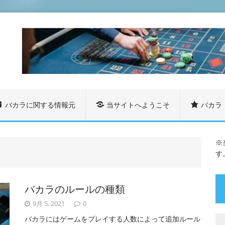
バカラに関する情報元
当サイトへようこそ
バカラ
※
す
バカラのルールの種類
9月 5, 2021
0
バカラにはゲームをプレイする人数によって追加ルール